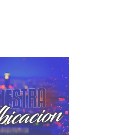
UBICACION
as informacion sobre