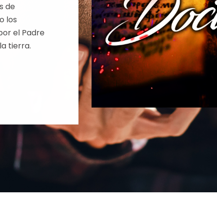
s de
o los
or el Padre
a tierra.