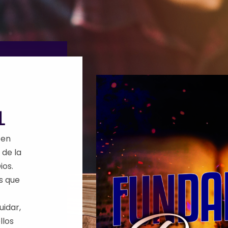
L
 en
 de la
ios.
s que
uidar,
llos