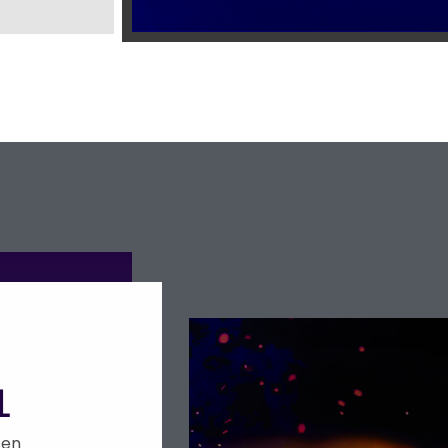
L
 en