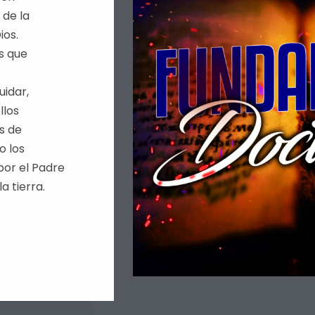
 de la
ios.
s que
uidar,
llos
s de
o los
or el Padre
a tierra.